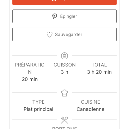
Épingler
Sauvegarder
PRÉPARATIO
CUISSON
TOTAL
h
h
m
N
3
h
3
h
20
min
m
e
e
i
20
min
i
u
u
n
n
r
r
u
u
e
e
t
TYPE
CUISINE
t
s
s
e
Plat principal
Canadienne
e
s
s