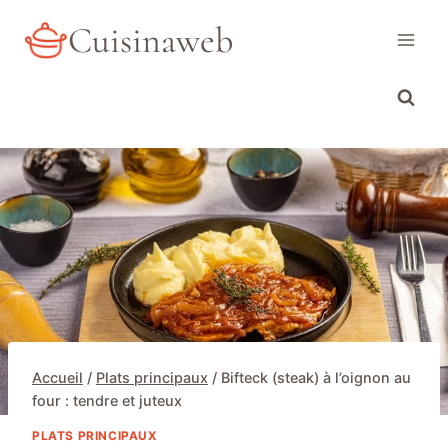
Aller
Cuisinaweb
au
contenu
Accueil
/
Plats principaux
/
Bifteck (steak) à l’oignon au
four : tendre et juteux
PLATS PRINCIPAUX