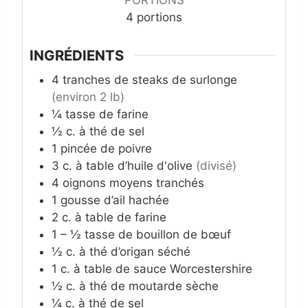
PORTIONS
4
portions
INGRÉDIENTS
4
tranches de steaks de surlonge
(environ 2 lb)
¼
tasse
de farine
½
c. à thé
de sel
1
pincée de poivre
3
c. à table
d’huile d'olive
(divisé)
4
oignons moyens tranchés
1
gousse d’ail hachée
2
c. à table
de farine
1 – ½
tasse
de bouillon de bœuf
½
c. à thé
d’origan séché
1
c. à table
de sauce Worcestershire
½
c. à thé
de moutarde sèche
¼
c. à thé
de sel