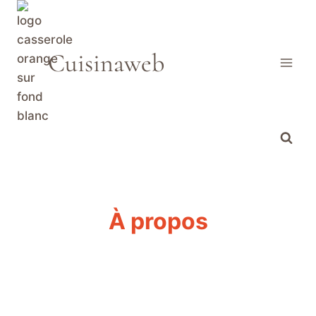
Aller
au
contenu
Cuisinaweb
À propos