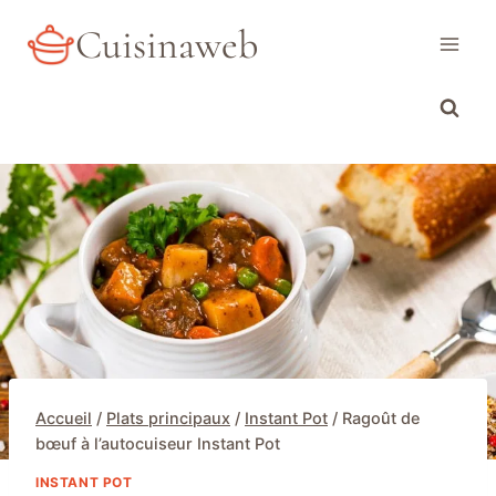
Aller
Cuisinaweb
au
contenu
Accueil
/
Plats principaux
/
Instant Pot
/
Ragoût de
bœuf à l’autocuiseur Instant Pot
INSTANT POT