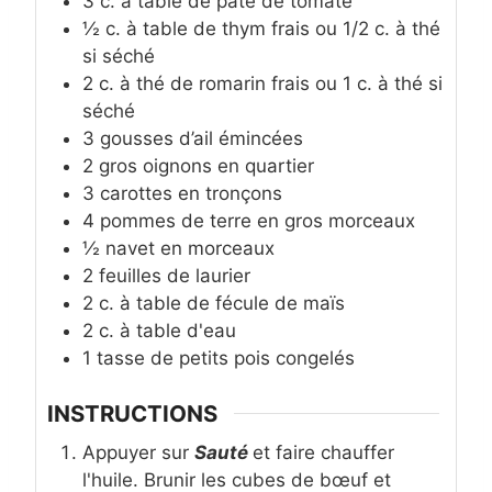
3
c. à table
de pâte de tomate
½
c. à table
de thym frais ou 1/2 c. à thé
si séché
2
c. à thé
de romarin frais ou 1 c. à thé si
séché
3
gousses d’ail émincées
2
gros oignons en quartier
3
carottes en tronçons
4
pommes de terre en gros morceaux
½
navet en morceaux
2
feuilles de laurier
2
c. à table
de fécule de maïs
2
c. à table
d'eau
1
tasse
de petits pois congelés
INSTRUCTIONS
Appuyer sur
Sauté
et faire chauffer
l'huile. Brunir les cubes de bœuf et