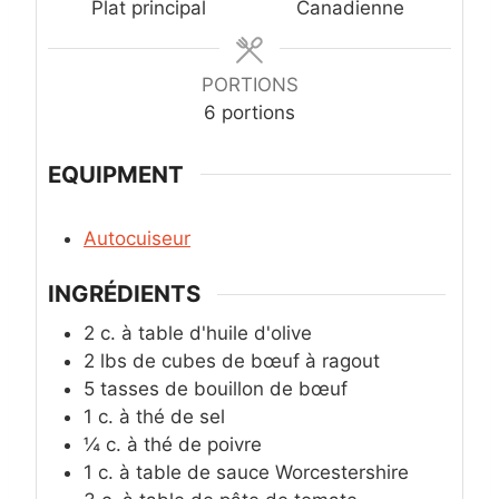
e
t
Plat principal
Canadienne
e
s
PORTIONS
6
portions
EQUIPMENT
Autocuiseur
INGRÉDIENTS
2
c. à table
d'huile d'olive
2
lbs
de cubes de bœuf à ragout
5
tasses
de bouillon de bœuf
1
c. à thé
de sel
¼
c. à thé
de poivre
1
c. à table
de sauce Worcestershire