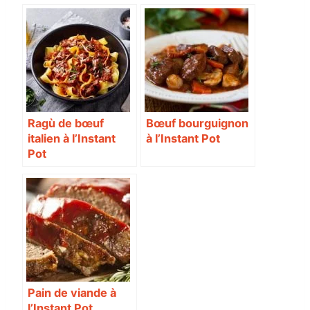
Ragù de bœuf
Bœuf bourguignon
italien à l’Instant
à l’Instant Pot
Pot
Pain de viande à
l’Instant Pot