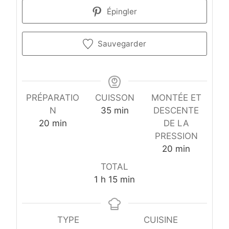
Épingler
Sauvegarder
PRÉPARATIO
CUISSON
MONTÉE ET
m
N
35
min
DESCENTE
m
i
20
min
DE LA
i
n
PRESSION
n
u
m
20
min
u
t
i
TOTAL
t
e
n
h
m
1
h
15
min
e
s
u
e
i
s
t
u
n
e
r
u
TYPE
CUISINE
s