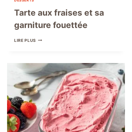
DESSERTS
Tarte aux fraises et sa
garniture fouettée
TARTE
LIRE PLUS
AUX
FRAISES
ET
SA
GARNITURE
FOUETTÉE