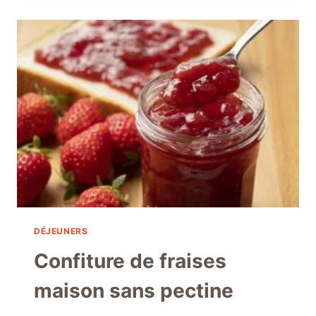
À
L’INSTANT
POT
À
3
INGRÉDIENTS
DÉJEUNERS
Confiture de fraises
maison sans pectine