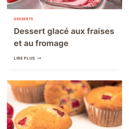
DESSERTS
Dessert glacé aux fraises
et au fromage
DESSERT
LIRE PLUS
GLACÉ
AUX
FRAISES
ET
AU
FROMAGE