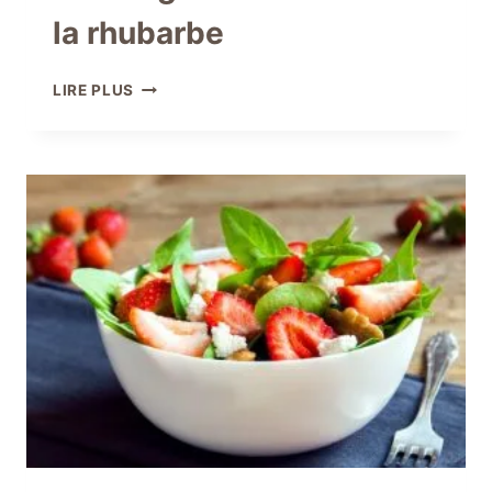
la rhubarbe
POUDING
LIRE PLUS
AUX
FRAISES
ET
À
LA
RHUBARBE