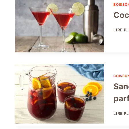
BOISSO
Coc
LIRE P
BOISSO
San
par
LIRE P