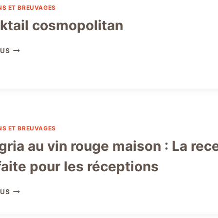
NS ET BREUVAGES
ktail cosmopolitan
COCKTAIL
LUS
COSMOPOLITAN
NS ET BREUVAGES
gria au vin rouge maison : La rec
faite pour les réceptions
SANGRIA
LUS
AU
VIN