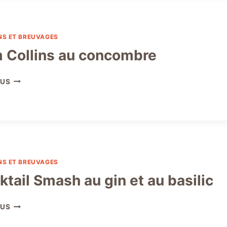
ROUGE
MAISON
:
LA
NS ET BREUVAGES
RECETTE
 Collins au concombre
PARFAITE
POUR
LES
TOM
LUS
RÉCEPTIONS
COLLINS
AU
CONCOMBRE
NS ET BREUVAGES
ktail Smash au gin et au basilic
COCKTAIL
LUS
SMASH
AU