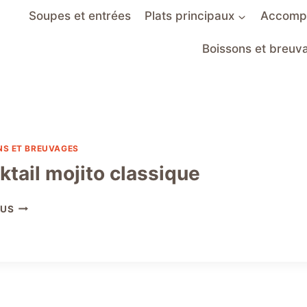
Soupes et entrées
Plats principaux
Accomp
Boissons et breuv
NS ET BREUVAGES
ktail mojito classique
COCKTAIL
LUS
MOJITO
CLASSIQUE