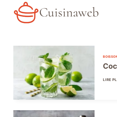
Aller
Cuisinaweb
au
contenu
BOISSO
Coc
LIRE P