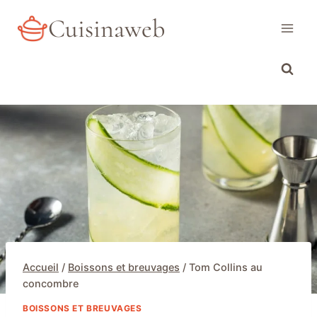
Aller
Cuisinaweb
au
contenu
Accueil
/
Boissons et breuvages
/
Tom Collins au
concombre
BOISSONS ET BREUVAGES