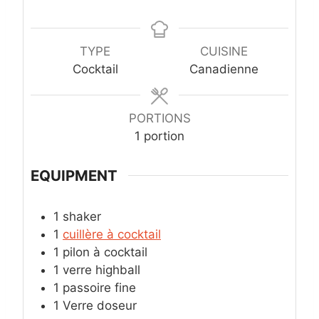
i
i
n
n
u
u
TYPE
CUISINE
t
t
Cocktail
Canadienne
e
e
s
s
PORTIONS
1
portion
EQUIPMENT
1 shaker
1
cuillère à cocktail
1 pilon à cocktail
1 verre highball
1 passoire fine
1 Verre doseur