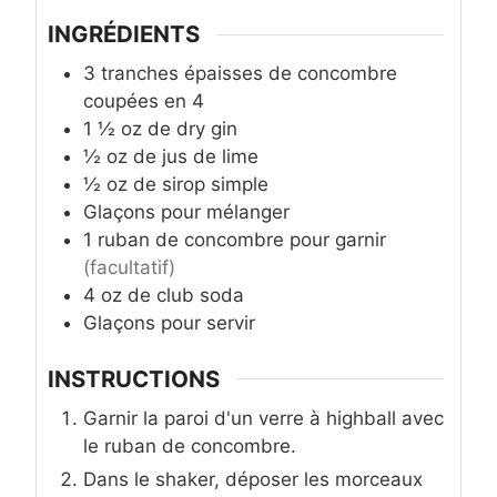
INGRÉDIENTS
3
tranches épaisses
de concombre
coupées en 4
1 ½
oz
de dry gin
½
oz
de jus de lime
½
oz
de sirop simple
Glaçons pour mélanger
1
ruban de concombre pour garnir
(facultatif)
4
oz
de club soda
Glaçons pour servir
INSTRUCTIONS
Garnir la paroi d'un verre à highball avec
le ruban de concombre.
Dans le shaker, déposer les morceaux