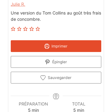
Julie R.
Une version du Tom Collins au goût très frais
de concombre.
Imprimer
Épingler
Sauvegarder
PRÉPARATION
TOTAL
m
m
5
min
5
min