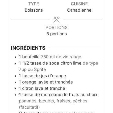
t
r
s
e
TYPE
CUISINE
e
e
s
Boissons
Canadienne
s
s
PORTIONS
8
portions
INGRÉDIENTS
1
bouteille
750 ml de vin rouge
1-1/2
tasse
de soda citron lime
de type
7up ou Sprite
1
tasse
de jus d'orange
1
orange lavée et tranchée
1
citron lavé et tranché
1
tasse
de morceaux de fruits au choix
pommes, bleuets, fraises, pêches
(facultatif)