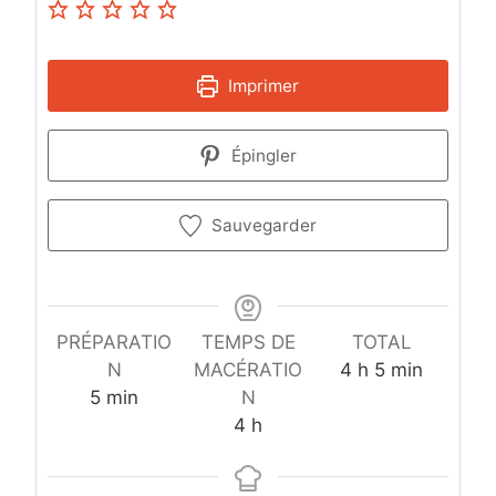
Imprimer
Épingler
Sauvegarder
PRÉPARATIO
TEMPS DE
TOTAL
h
m
N
MACÉRATIO
4
h
5
min
m
e
i
5
min
N
i
h
u
n
4
h
n
e
r
u
u
u
e
t