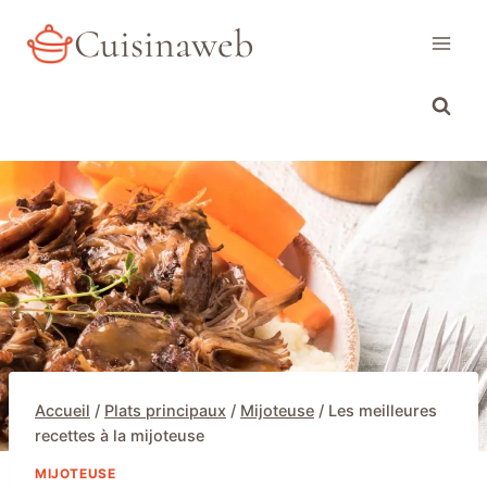
Aller
Cuisinaweb
au
contenu
Accueil
/
Plats principaux
/
Mijoteuse
/
Les meilleures
recettes à la mijoteuse
MIJOTEUSE