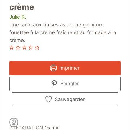
crème
Julie R.
Une tarte aux fraises avec une garniture
fouettée à la crème fraîche et au fromage à la
crème.
Imprimer
Épingler
Sauvegarder
m
PRÉPARATION
15
min