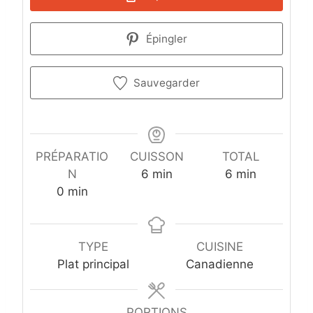
Épingler
Sauvegarder
PRÉPARATIO
CUISSON
TOTAL
m
m
N
6
min
6
min
m
i
i
0
min
i
n
n
n
u
u
u
t
t
TYPE
CUISINE
t
e
e
Plat principal
Canadienne
e
s
s
s
PORTIONS