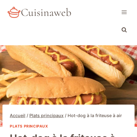
Aller
Cuisinaweb
au
contenu
Accueil
/
Plats principaux
/
Hot-dog à la friteuse à air
PLATS PRINCIPAUX