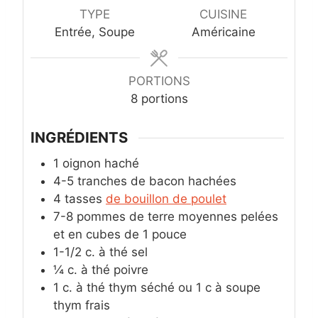
e
u
TYPE
CUISINE
s
t
Entrée, Soupe
Américaine
e
s
PORTIONS
8
portions
INGRÉDIENTS
1
oignon haché
4-5
tranches de bacon hachées
4
tasses
de bouillon de poulet
7-8
pommes de terre moyennes pelées
et en cubes de 1 pouce
1-1/2
c. à thé
sel
¼
c. à thé
poivre
1
c. à thé
thym séché ou 1 c à soupe
thym frais