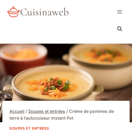
Aller
Cuisinaweb
au
contenu
Accueil
/
Soupes et entrées
/
Crème de pommes de
terre à l’autocuiseur Instant Pot
SOUPES ET ENTRÉES