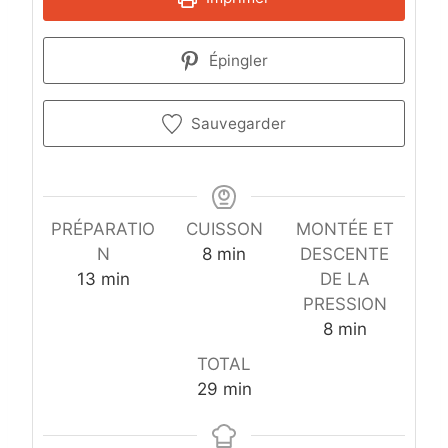
Épingler
Sauvegarder
PRÉPARATIO
CUISSON
MONTÉE ET
m
N
8
min
DESCENTE
m
i
13
min
DE LA
i
n
PRESSION
n
u
m
8
min
u
t
i
TOTAL
t
e
n
m
29
min
e
s
u
i
s
t
n