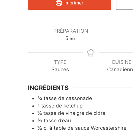
Imprimer
PRÉPARATION
m
5
min
i
n
u
TYPE
CUISINE
t
Sauces
Canadien
e
s
INGRÉDIENTS
¾
tasse de cassonade
1
tasse de ketchup
¼
tasse de vinaigre de cidre
⅓
tasse d’eau
½
c.
à table de sauce Worcestershire