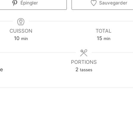
Épingler
Sauvegarder
CUISSON
TOTAL
m
m
10
15
min
min
i
i
n
n
u
u
PORTIONS
t
t
ne
2
tasses
e
e
s
s