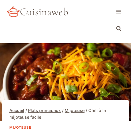
Aller
Cuisinaweb
au
contenu
Accueil
/
Plats principaux
/
Mijoteuse
/
Chili à la
mijoteuse facile
MIJOTEUSE