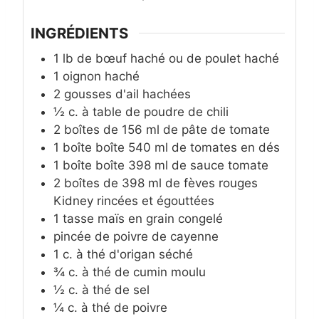
INGRÉDIENTS
1
lb
de bœuf haché ou de poulet haché
1
oignon haché
2
gousses d'ail hachées
½
c. à table
de poudre de chili
2
boîtes de
156 ml de pâte de tomate
1
boîte
boîte 540 ml de tomates en dés
1
boîte
boîte 398 ml de sauce tomate
2
boîtes
de 398 ml de fèves rouges
Kidney rincées et égouttées
1
tasse
maïs en grain congelé
pincée
de poivre de cayenne
1
c. à thé
d'origan séché
¾
c. à thé
de cumin moulu
½
c. à thé
de sel
¼
c. à thé
de poivre