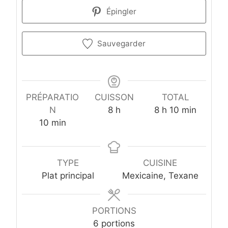
Épingler
Sauvegarder
PRÉPARATIO
CUISSON
TOTAL
h
h
m
N
8
h
8
h
10
min
m
e
e
i
10
min
i
u
u
n
n
r
r
u
u
e
e
t
TYPE
CUISINE
t
s
s
e
Plat principal
Mexicaine, Texane
e
s
s
PORTIONS
6
portions