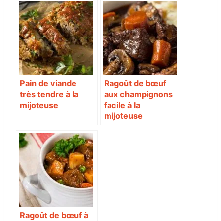
Pain de viande
Ragoût de bœuf
très tendre à la
aux champignons
mijoteuse
facile à la
mijoteuse
Ragoût de bœuf à