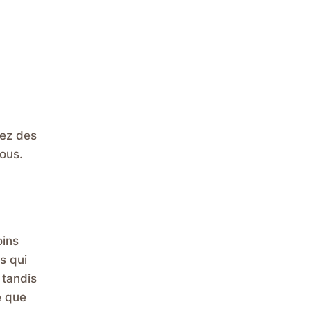
tez des
sous.
oins
rs qui
 tandis
e que